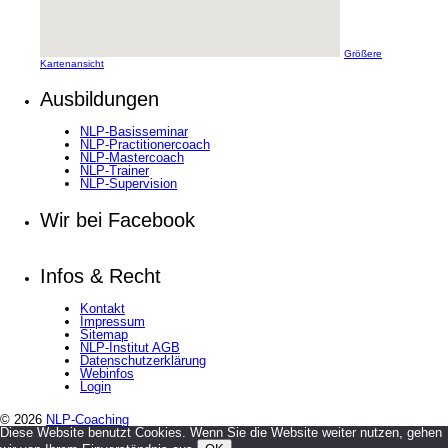
Größere
Kartenansicht
Ausbildungen
NLP-Basisseminar
NLP-Practitionercoach
NLP-Mastercoach
NLP-Trainer
NLP-Supervision
Wir bei Facebook
Infos & Recht
Kontakt
Impressum
Sitemap
NLP-Institut AGB
Datenschutzerklärung
Webinfos
Login
© 2026
NLP-Coaching
Diese Website benutzt Cookies. Wenn Sie die Website weiter nutzen, gehen