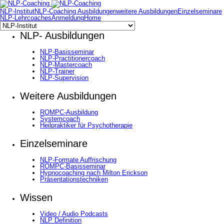
NLP-Institut
NLP-Coaching Ausbildungen
weitere Ausbildungen
Einzelseminare
NLP-Lehrcoaches
Anmeldung
Home
NLP- Ausbildungen
NLP-Basisseminar
NLP-Practitionercoach
NLP-Mastercoach
NLP-Trainer
NLP-Supervision
Weitere Ausbildungen
ROMPC-Ausbildung
Systemcoach
Heilpraktiker für Psychotherapie
Einzelseminare
NLP-Formate Auffrischung
ROMPC-Basisseminar
Hypnocoaching nach Milton Erickson
Präsentationstechniken
Wissen
Video / Audio Podcasts
NLP Definition