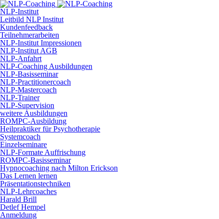
NLP-Institut
Leitbild NLP Institut
Kundenfeedback
Teilnehmerarbeiten
NLP-Institut Impressionen
NLP-Institut AGB
NLP-Anfahrt
NLP-Coaching Ausbildungen
NLP-Basisseminar
NLP-Practitionercoach
NLP-Mastercoach
NLP-Trainer
NLP-Supervision
weitere Ausbildungen
ROMPC-Ausbildung
Heilpraktiker für Psychotherapie
Systemcoach
Einzelseminare
NLP-Formate Auffrischung
ROMPC-Basisseminar
Hypnocoaching nach Milton Erickson
Das Lernen lernen
Präsentationstechniken
NLP-Lehrcoaches
Harald Brill
Detlef Hempel
Anmeldung