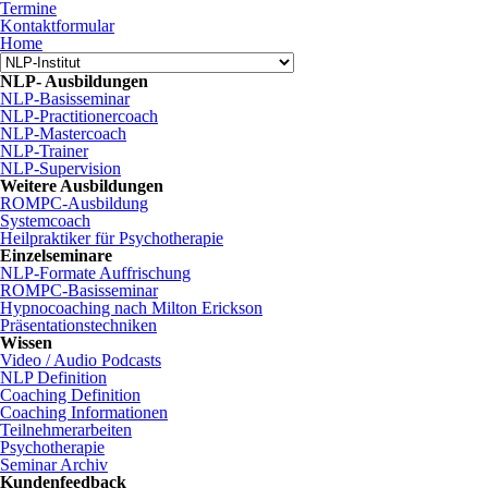
Termine
Kontaktformular
Home
NLP- Ausbildungen
NLP-Basisseminar
NLP-Practitionercoach
NLP-Mastercoach
NLP-Trainer
NLP-Supervision
Weitere Ausbildungen
ROMPC-Ausbildung
Systemcoach
Heilpraktiker für Psychotherapie
Einzelseminare
NLP-Formate Auffrischung
ROMPC-Basisseminar
Hypnocoaching nach Milton Erickson
Präsentationstechniken
Wissen
Video / Audio Podcasts
NLP Definition
Coaching Definition
Coaching Informationen
Teilnehmerarbeiten
Psychotherapie
Seminar Archiv
Kundenfeedback