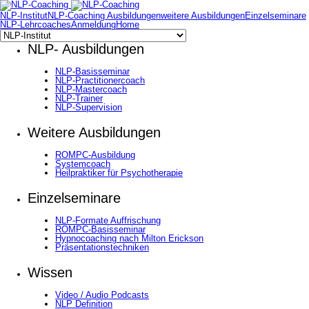
NLP-Institut
NLP-Coaching Ausbildungen
weitere Ausbildungen
Einzelseminare
NLP-Lehrcoaches
Anmeldung
Home
NLP- Ausbildungen
NLP-Basisseminar
NLP-Practitionercoach
NLP-Mastercoach
NLP-Trainer
NLP-Supervision
Weitere Ausbildungen
ROMPC-Ausbildung
Systemcoach
Heilpraktiker für Psychotherapie
Einzelseminare
NLP-Formate Auffrischung
ROMPC-Basisseminar
Hypnocoaching nach Milton Erickson
Präsentationstechniken
Wissen
Video / Audio Podcasts
NLP Definition