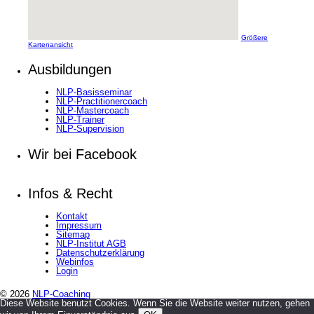
Größere
Kartenansicht
Ausbildungen
NLP-Basisseminar
NLP-Practitionercoach
NLP-Mastercoach
NLP-Trainer
NLP-Supervision
Wir bei Facebook
Infos & Recht
Kontakt
Impressum
Sitemap
NLP-Institut AGB
Datenschutzerklärung
Webinfos
Login
© 2026
NLP-Coaching
Diese Website benutzt Cookies. Wenn Sie die Website weiter nutzen, gehen