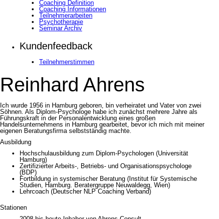
Coaching Definition
Coaching Informationen
Teilnehmerarbeiten
Psychotherapie
Seminar Archiv
Kundenfeedback
Teilnehmerstimmen
Reinhard Ahrens
Ich wurde 1956 in Hamburg geboren, bin verheiratet und Vater von zwei
Söhnen. Als Diplom-Psychologe habe ich zunächst mehrere Jahre als
Führungskraft in der Personalentwicklung eines großen
Handelsunternehmens in Hamburg gearbeitet, bevor ich mich mit meiner
eigenen Beratungsfirma selbstständig machte.
Ausbildung
Hochschulausbildung zum Diplom-Psychologen (Universität
Hamburg)
Zertifizierter Arbeits-, Betriebs- und Organisationspsychologe
(BDP)
Fortbildung in systemischer Beratung (Institut für Systemische
Studien, Hamburg. Beratergruppe Neuwaldegg, Wien)
Lehrcoach (Deutscher NLP Coaching Verband)
Stationen
2008 bis heute Inhaber von Ahrens Consult