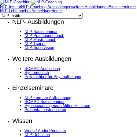
NLP-Institut
NLP-Coaching Ausbildungen
weitere Ausbildungen
Einzelseminare
NLP-Lehrcoaches
Anmeldung
Home
NLP- Ausbildungen
NLP-Basisseminar
NLP-Practitionercoach
NLP-Mastercoach
NLP-Trainer
NLP-Supervision
Weitere Ausbildungen
ROMPC-Ausbildung
Systemcoach
Heilpraktiker für Psychotherapie
Einzelseminare
NLP-Formate Auffrischung
ROMPC-Basisseminar
Hypnocoaching nach Milton Erickson
Präsentationstechniken
Wissen
Video / Audio Podcasts
NLP Definition