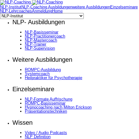
NLP-Institut
NLP-Coaching Ausbildungen
weitere Ausbildungen
Einzelseminare
NLP-Lehrcoaches
Anmeldung
Home
NLP- Ausbildungen
NLP-Basisseminar
NLP-Practitionercoach
NLP-Mastercoach
NLP-Trainer
NLP-Supervision
Weitere Ausbildungen
ROMPC-Ausbildung
Systemcoach
Heilpraktiker für Psychotherapie
Einzelseminare
NLP-Formate Auffrischung
ROMPC-Basisseminar
Hypnocoaching nach Milton Erickson
Präsentationstechniken
Wissen
Video / Audio Podcasts
NLP Definition