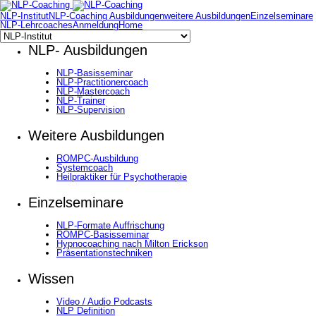
NLP-Institut
NLP-Coaching Ausbildungen
weitere Ausbildungen
Einzelseminare
NLP-Lehrcoaches
Anmeldung
Home
NLP- Ausbildungen
NLP-Basisseminar
NLP-Practitionercoach
NLP-Mastercoach
NLP-Trainer
NLP-Supervision
Weitere Ausbildungen
ROMPC-Ausbildung
Systemcoach
Heilpraktiker für Psychotherapie
Einzelseminare
NLP-Formate Auffrischung
ROMPC-Basisseminar
Hypnocoaching nach Milton Erickson
Präsentationstechniken
Wissen
Video / Audio Podcasts
NLP Definition