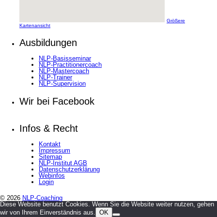
Größere
Kartenansicht
Ausbildungen
NLP-Basisseminar
NLP-Practitionercoach
NLP-Mastercoach
NLP-Trainer
NLP-Supervision
Wir bei Facebook
Infos & Recht
Kontakt
Impressum
Sitemap
NLP-Institut AGB
Datenschutzerklärung
Webinfos
Login
© 2026
NLP-Coaching
Diese Website benutzt Cookies. Wenn Sie die Website weiter nutzen, gehen
wir von Ihrem Einverständnis aus.
OK