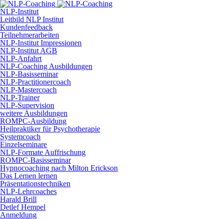
NLP-Institut
Leitbild NLP Institut
Kundenfeedback
Teilnehmerarbeiten
NLP-Institut Impressionen
NLP-Institut AGB
NLP-Anfahrt
NLP-Coaching Ausbildungen
NLP-Basisseminar
NLP-Practitionercoach
NLP-Mastercoach
NLP-Trainer
NLP-Supervision
weitere Ausbildungen
ROMPC-Ausbildung
Heilpraktiker für Psychotherapie
Systemcoach
Einzelseminare
NLP-Formate Auffrischung
ROMPC-Basisseminar
Hypnocoaching nach Milton Erickson
Das Lernen lernen
Präsentationstechniken
NLP-Lehrcoaches
Harald Brill
Detlef Hempel
Anmeldung