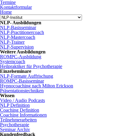
Termine
Kontaktformular
Home
NLP- Ausbildungen
NLP-Basisseminar
NLP-Practitionercoach
NLP-Mastercoach
NLP-Trainer
NLP-Supervision
Weitere Ausbildungen
ROMPC-Ausbildung
Systemcoach
Heilpraktiker für Psychotherapie
Einzelseminare
NLP-Formate Auffrischung
ROMPC-Basisseminar
Hypnocoaching nach Milton Erickson
Präsentationstechniken
Wissen
Video / Audio Podcasts
NLP Definition
Coaching Definition
Coaching Informationen
Teilnehmerarbeiten
Psychotherapie
Seminar Archiv
Kundenfeedback