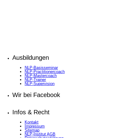
Ausbildungen
NLP-Basisseminar
NLP-Practitionercoach
NLP-Mastercoach
NLP-Trainer
NLP-Supervision
Wir bei Facebook
Infos & Recht
Kontakt
Impressum
Sitemap
NLP-Institut AGB