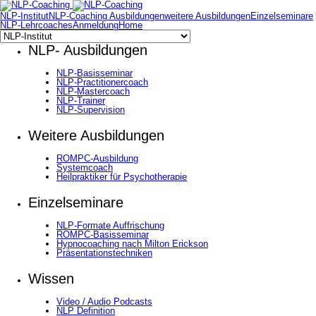
NLP-Institut
NLP-Coaching Ausbildungen
weitere Ausbildungen
Einzelseminare
NLP-Lehrcoaches
Anmeldung
Home
NLP- Ausbildungen
NLP-Basisseminar
NLP-Practitionercoach
NLP-Mastercoach
NLP-Trainer
NLP-Supervision
Weitere Ausbildungen
ROMPC-Ausbildung
Systemcoach
Heilpraktiker für Psychotherapie
Einzelseminare
NLP-Formate Auffrischung
ROMPC-Basisseminar
Hypnocoaching nach Milton Erickson
Präsentationstechniken
Wissen
Video / Audio Podcasts
NLP Definition