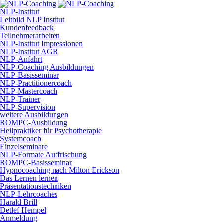
NLP-Institut
Leitbild NLP Institut
Kundenfeedback
Teilnehmerarbeiten
NLP-Institut Impressionen
NLP-Institut AGB
NLP-Anfahrt
NLP-Coaching Ausbildungen
NLP-Basisseminar
NLP-Practitionercoach
NLP-Mastercoach
NLP-Trainer
NLP-Supervision
weitere Ausbildungen
ROMPC-Ausbildung
Heilpraktiker für Psychotherapie
Systemcoach
Einzelseminare
NLP-Formate Auffrischung
ROMPC-Basisseminar
Hypnocoaching nach Milton Erickson
Das Lernen lernen
Präsentationstechniken
NLP-Lehrcoaches
Harald Brill
Detlef Hempel
Anmeldung