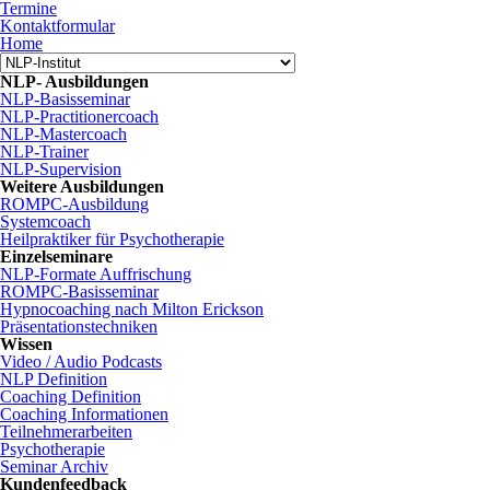
Termine
Kontaktformular
Home
NLP- Ausbildungen
NLP-Basisseminar
NLP-Practitionercoach
NLP-Mastercoach
NLP-Trainer
NLP-Supervision
Weitere Ausbildungen
ROMPC-Ausbildung
Systemcoach
Heilpraktiker für Psychotherapie
Einzelseminare
NLP-Formate Auffrischung
ROMPC-Basisseminar
Hypnocoaching nach Milton Erickson
Präsentationstechniken
Wissen
Video / Audio Podcasts
NLP Definition
Coaching Definition
Coaching Informationen
Teilnehmerarbeiten
Psychotherapie
Seminar Archiv
Kundenfeedback